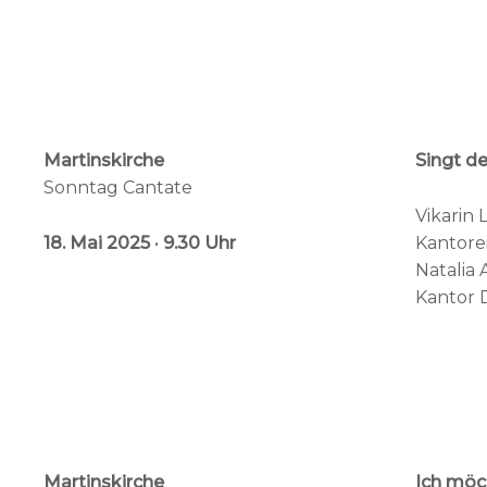
Martinskirche
Singt d
Sonntag Cantate
Vikarin 
18. Mai
2025 · 9.30 Uhr
Kantorei
Natalia
Kantor D
Martinskirche
Ich möch